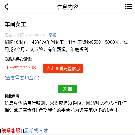
信息内容
车间女工
阳谷人才网 2026.08.09
举报
招聘18周岁一45岁的车间女工，计件工资约3500一5000元，试
用期2个月，交五险，有年薪假，年底福利
联系人手机/微信：
136****4393
点击查看完整信息
(
查看需要10金币
)
特此声明：
信息真伪请自行辨别，求职应聘须谨慎，网站对此不承担任何
保证或连带责任! 希望我们的平台能为您带来更多的便利！
[
联系客服
]
[
最新找人才
]